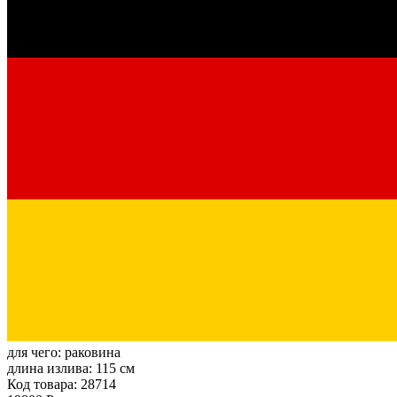
для чего:
раковина
длина излива:
115 см
Код товара: 28714