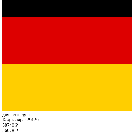
для чего:
душ
Код товара: 29129
58740 Р
56978 Р