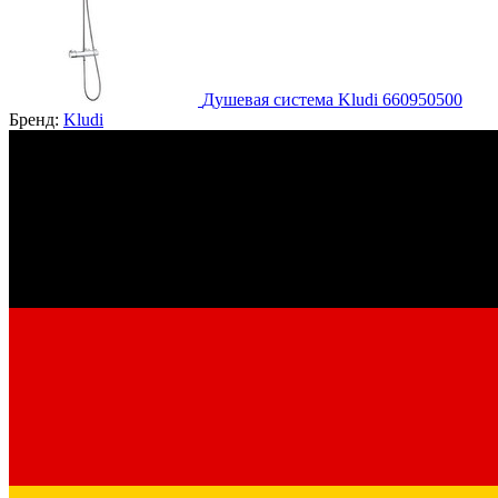
Душевая система Kludi 660950500
Бренд:
Kludi