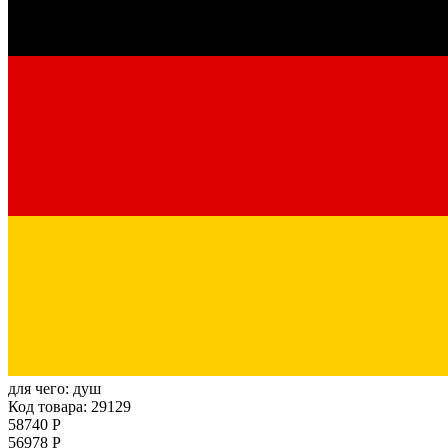
для чего:
душ
Код товара: 29129
58740 Р
56978 Р