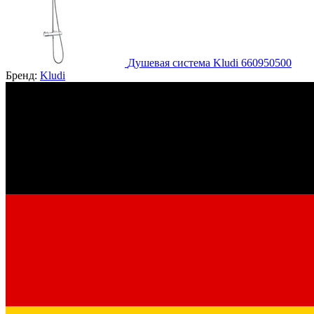
Душевая система Kludi 660950500
Бренд:
Kludi