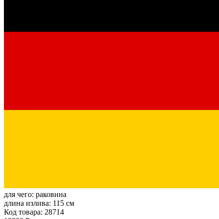
для чего:
раковина
длина излива:
115 см
Код товара: 28714