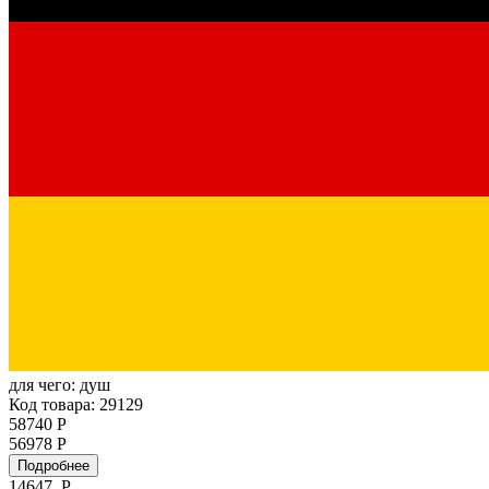
для чего:
душ
Код товара: 29129
58740 Р
56978 Р
Подробнее
14647
Р