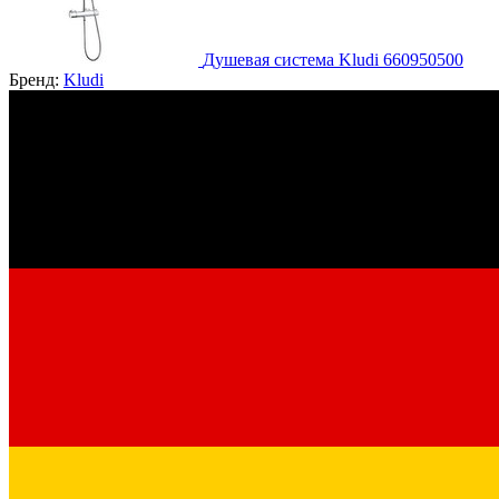
Душевая система Kludi 660950500
Бренд:
Kludi