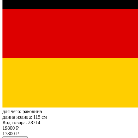
для чего:
раковина
длина излива:
115 см
Код товара: 28714
19800 Р
17800 Р