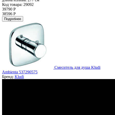
Код товара: 29092
39790 Р
38596 Р
Подробнее
Смеситель для душа Kludi
Ambienta 537290575
Бренд:
Kludi