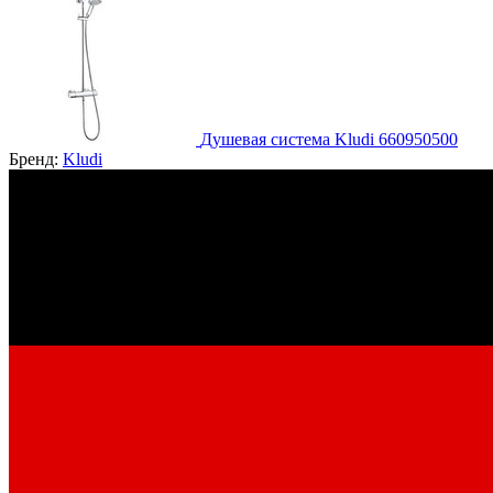
Душевая система Kludi 660950500
Бренд:
Kludi