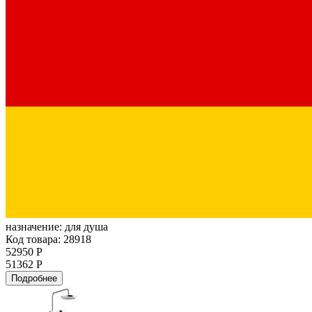
назначение:
для душа
Код товара: 28918
52950 Р
51362 Р
Подробнее