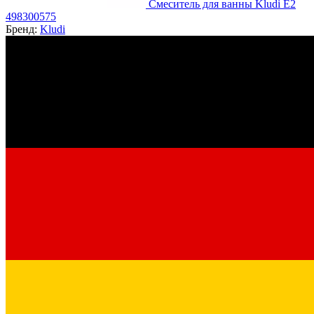
Смеситель для ванны Kludi E2
498300575
Бренд:
Kludi