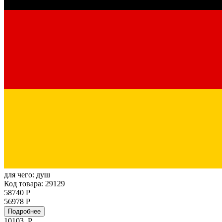
для чего:
душ
Код товара: 29129
58740 Р
56978 Р
Подробнее
10103
Р