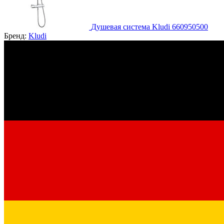
Душевая система Kludi 660950500
Бренд:
Kludi