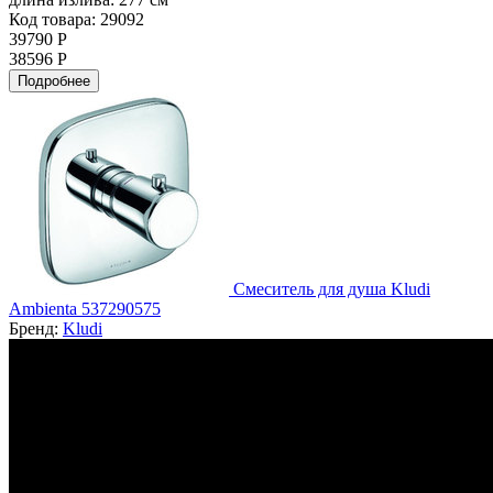
Код товара: 29092
39790 Р
38596 Р
Подробнее
Смеситель для душа Kludi
Ambienta 537290575
Бренд:
Kludi