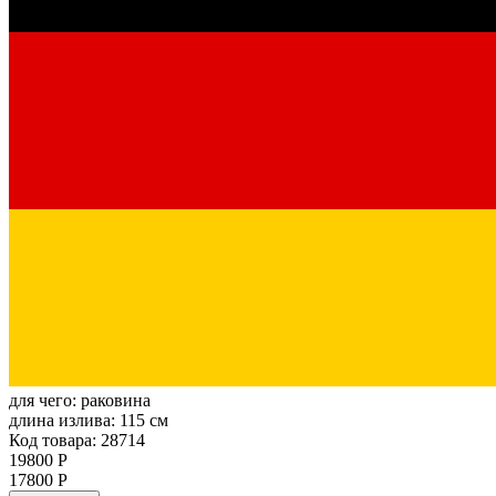
для чего:
раковина
длина излива:
115 см
Код товара: 28714
19800 Р
17800 Р