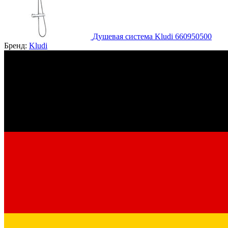
Душевая система Kludi 660950500
Бренд:
Kludi