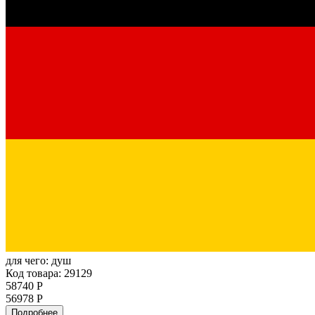
для чего:
душ
Код товара: 29129
58740 Р
56978 Р
Подробнее