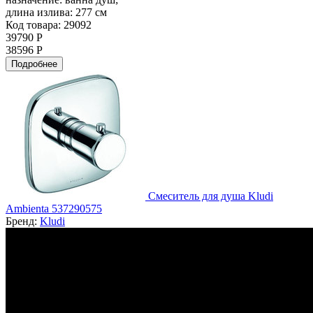
длина излива:
277 см
Код товара: 29092
39790 Р
38596 Р
Подробнее
Смеситель для душа Kludi
Ambienta 537290575
Бренд:
Kludi