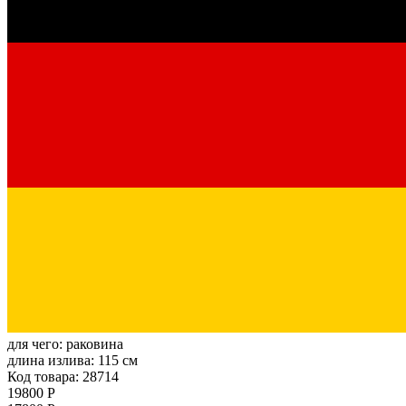
для чего:
раковина
длина излива:
115 см
Код товара: 28714
19800 Р