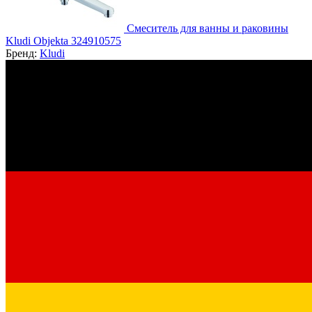
Смеситель для ванны и раковины
Kludi Objekta 324910575
Бренд:
Kludi