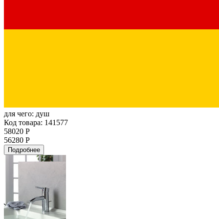
для чего:
душ
Код товара: 141577
58020 Р
56280 Р
Подробнее