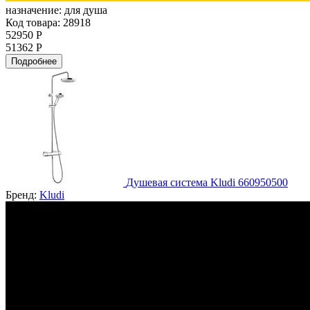
назначение:
для душа
Код товара: 28918
52950 Р
51362 Р
Подробнее
Душевая система Kludi 660950500
Бренд:
Kludi