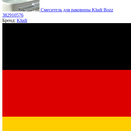
Смеситель для раковины Kludi Bozz
382910576
Бренд:
Kludi