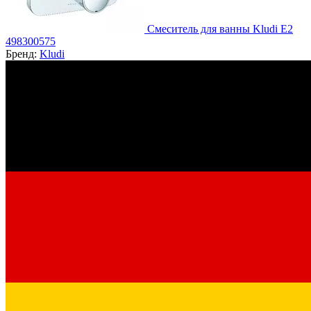
Смеситель для ванны Kludi E2
498300575
Бренд:
Kludi