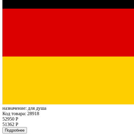
назначение:
для душа
Код товара: 28918
52950 Р
51362 Р
Подробнее