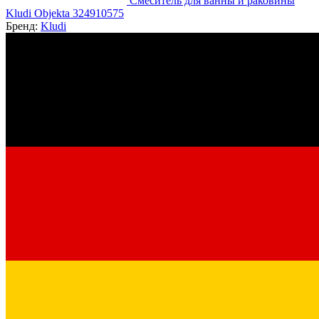
Смеситель для ванны и раковины
Kludi Objekta 324910575
Бренд:
Kludi