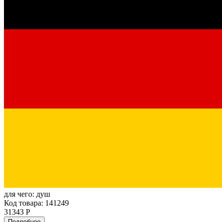
для чего:
душ
Код товара: 141249
31343 Р
Подробнее