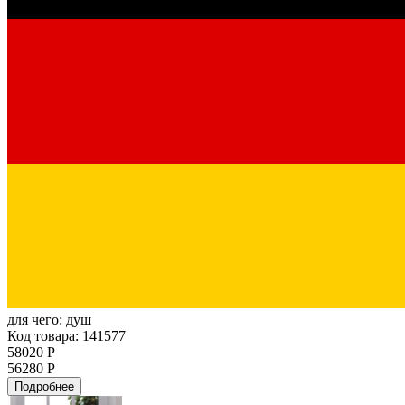
для чего:
душ
Код товара: 141577
58020 Р
56280 Р
Подробнее