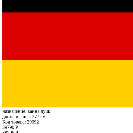
назначение:
ванна душ;
длина излива:
277 см
Код товара: 29092
39790 Р
38596 Р