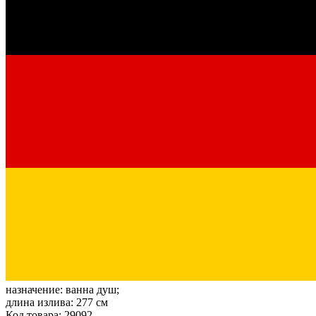
назначение:
ванна душ;
длина излива:
277 см
Код товара: 29092