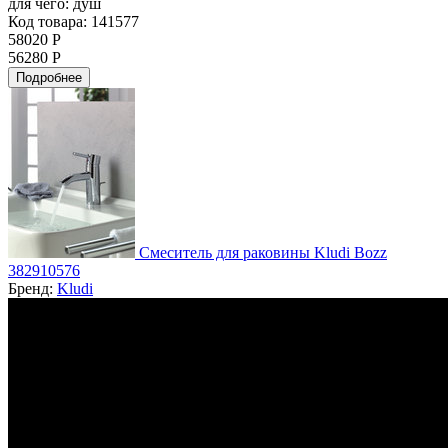
для чего:
душ
Код товара: 141577
58020 Р
56280 Р
Подробнее
Смеситель для раковины Kludi Bozz
382910576
Бренд:
Kludi