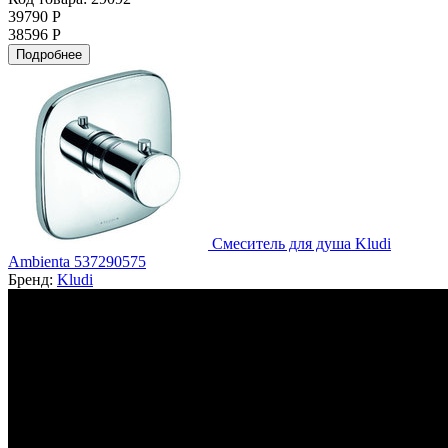
39790 Р
38596 Р
Подробнее
Смеситель для душа Kludi
Ambienta 537290575
Бренд:
Kludi