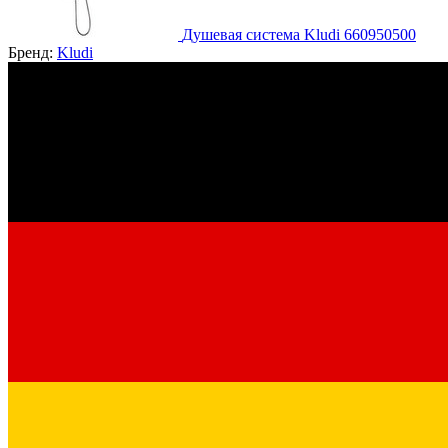
Душевая система Kludi 660950500
Бренд:
Kludi