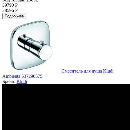
39790 Р
38596 Р
Подробнее
Смеситель для душа Kludi
Ambienta 537290575
Бренд:
Kludi