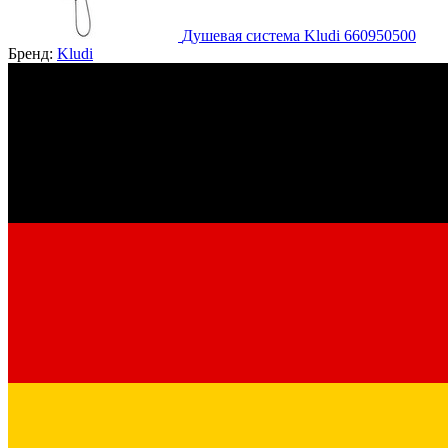
Душевая система Kludi 660950500
Бренд:
Kludi