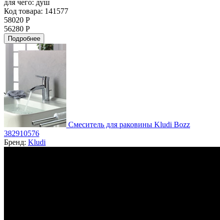
для чего:
душ
Код товара: 141577
58020 Р
56280 Р
Подробнее
Смеситель для раковины Kludi Bozz
382910576
Бренд:
Kludi