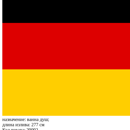
назначение:
ванна душ;
длина излива:
277 см
Код товара: 29092