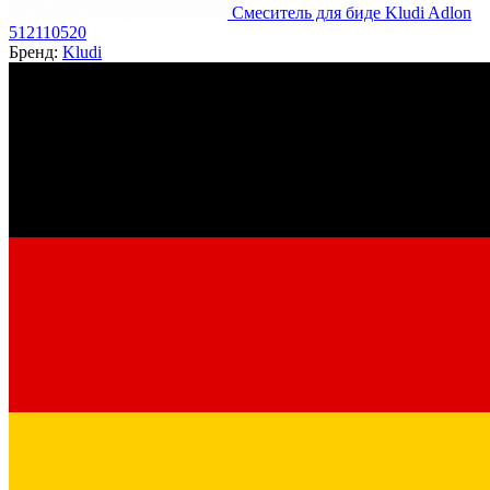
Смеситель для биде Kludi Adlon
512110520
Бренд:
Kludi