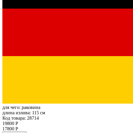
для чего:
раковина
длина излива:
115 см
Код товара: 28714
19800 Р
17800 Р