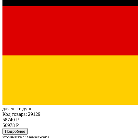
для чего:
душ
Код товара: 29129
58740 Р
56978 Р
Подробнее
уточните у менеджера