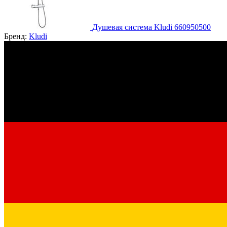
Душевая система Kludi 660950500
Бренд:
Kludi