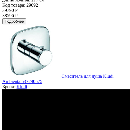
Код товара: 29092
39790 Р
38596 Р
Подробнее
Смеситель для душа Kludi
Ambienta 537290575
Бренд:
Kludi