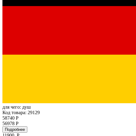
для чего:
душ
Код товара: 29129
58740 Р
56978 Р
Подробнее
11900
Р