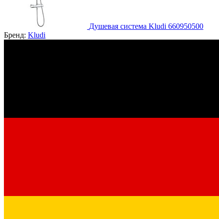
Душевая система Kludi 660950500
Бренд:
Kludi