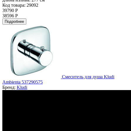
Код товара: 29092
39790 Р
38596 Р
Подробнее
Смеситель для душа Kludi
Ambienta 537290575
Бренд:
Kludi