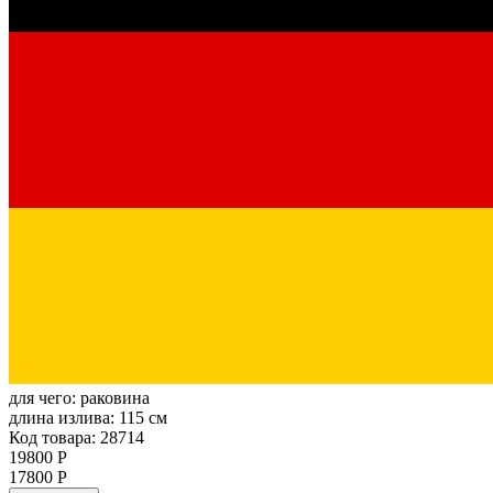
для чего:
раковина
длина излива:
115 см
Код товара: 28714
19800 Р
17800 Р