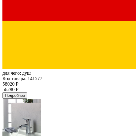
для чего:
душ
Код товара: 141577
58020 Р
56280 Р
Подробнее