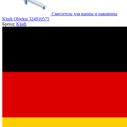
Смеситель для ванны и раковины
Kludi Objekta 324910575
Бренд:
Kludi