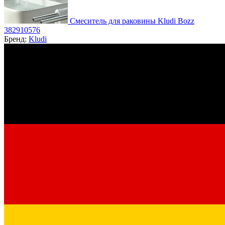
Смеситель для раковины Kludi Bozz
382910576
Бренд:
Kludi