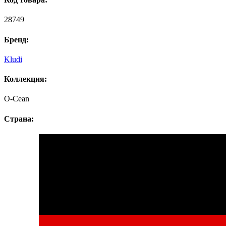
28749
Бренд:
Kludi
Коллекция:
O-Cean
Страна: