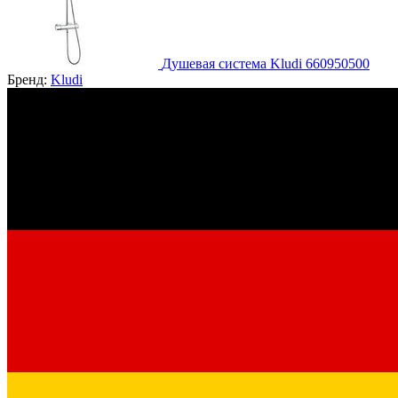
Душевая система Kludi 660950500
Бренд:
Kludi