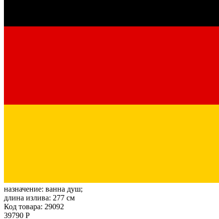
назначение:
ванна душ;
длина излива:
277 см
Код товара: 29092
39790 Р