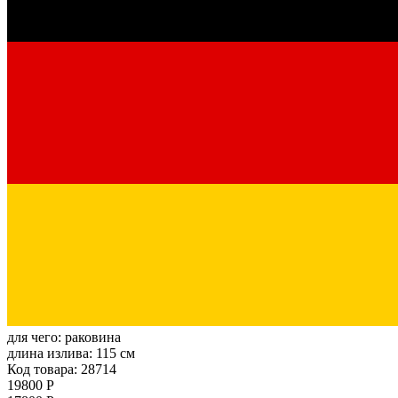
для чего:
раковина
длина излива:
115 см
Код товара: 28714
19800 Р