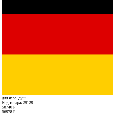
для чего:
душ
Код товара: 29129
58740 Р
56978 Р