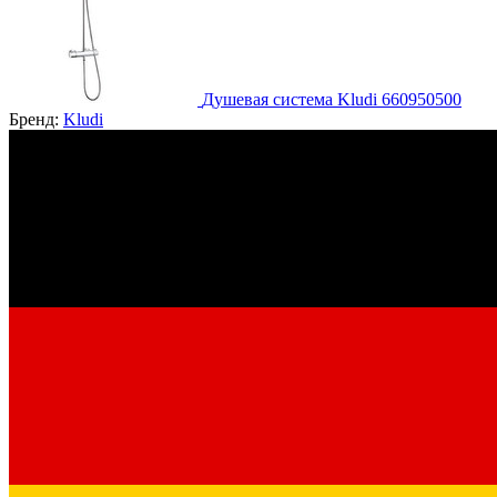
Душевая система Kludi 660950500
Бренд:
Kludi