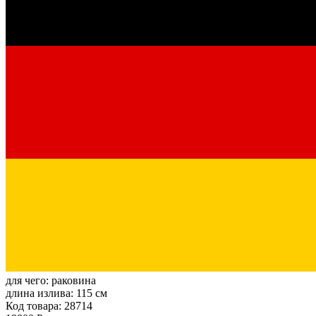
для чего:
раковина
длина излива:
115 см
Код товара: 28714