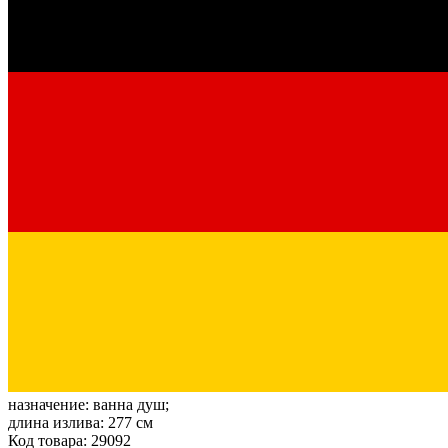
назначение:
ванна душ;
длина излива:
277 см
Код товара: 29092