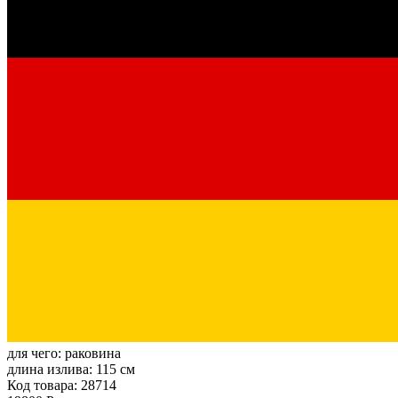
для чего:
раковина
длина излива:
115 см
Код товара: 28714