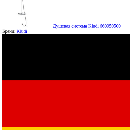
Душевая система Kludi 660950500
Бренд:
Kludi