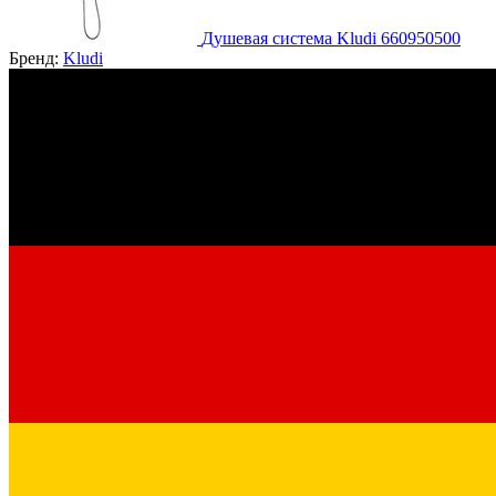
Душевая система Kludi 660950500
Бренд:
Kludi