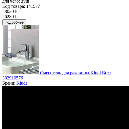
для чего:
душ
Код товара: 141577
58020 Р
56280 Р
Подробнее
Смеситель для раковины Kludi Bozz
382910576
Бренд:
Kludi