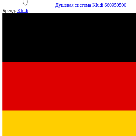
Душевая система Kludi 660950500
Бренд:
Kludi