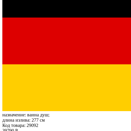
назначение:
ванна душ;
длина излива:
277 см
Код товара: 29092
39790 Р