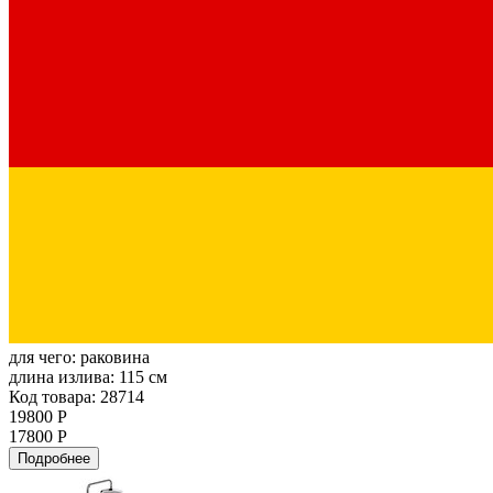
для чего:
раковина
длина излива:
115 см
Код товара: 28714
19800 Р
17800 Р
Подробнее