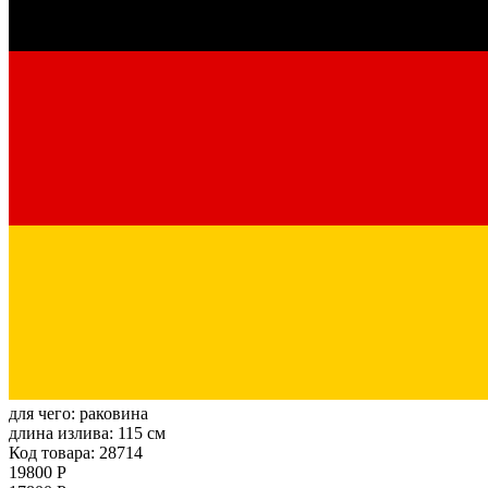
для чего:
раковина
длина излива:
115 см
Код товара: 28714
19800 Р