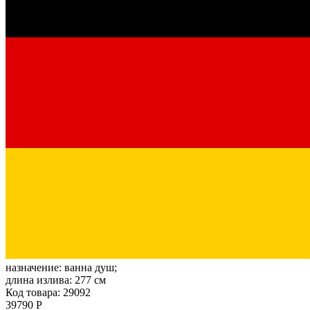
назначение:
ванна душ;
длина излива:
277 см
Код товара: 29092
39790 Р