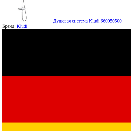
Душевая система Kludi 660950500
Бренд:
Kludi