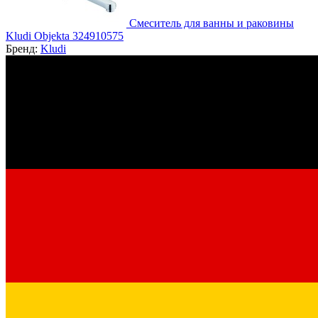
Смеситель для ванны и раковины
Kludi Objekta 324910575
Бренд:
Kludi