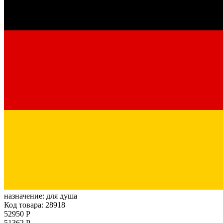
назначение:
для душа
Код товара: 28918
52950 Р
51362 Р