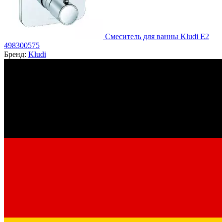
Смеситель для ванны Kludi E2
498300575
Бренд:
Kludi