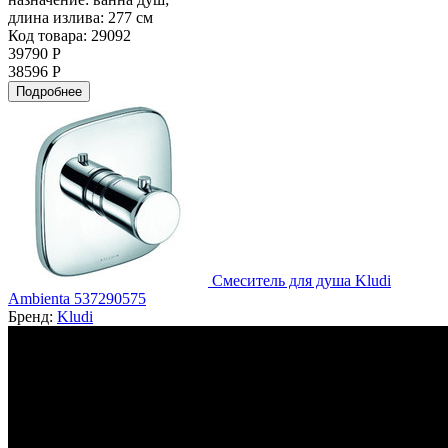
длина излива:
277 см
Код товара: 29092
39790 Р
38596 Р
Подробнее
Смеситель для душа Kludi
Ambienta 537290575
Бренд:
Kludi