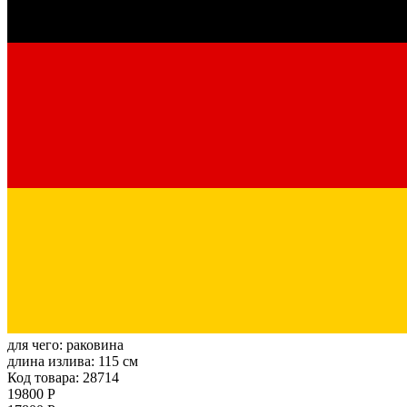
для чего:
раковина
длина излива:
115 см
Код товара: 28714
19800 Р