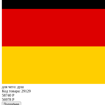
для чего:
душ
Код товара: 29129
58740 Р
56978 Р
Подробнее