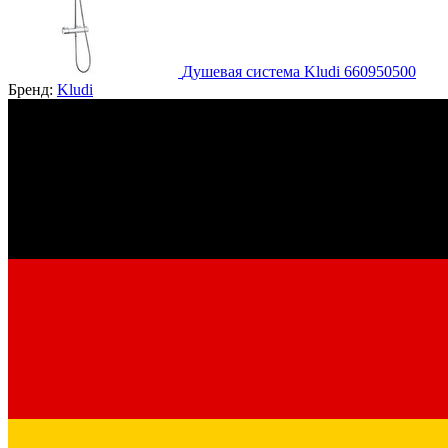
Душевая система Kludi 660950500
Бренд:
Kludi