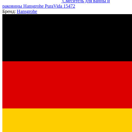
Смеситель для ванны и
раковины Hansgrohe PuraVida 15472
Бренд:
Hansgrohe