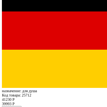
назначение:
для душа
Код товара: 25712
41230 Р
39993 Р