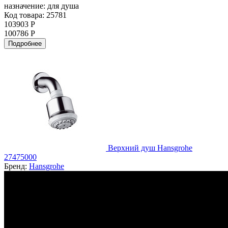
назначение:
для душа
Код товара: 25781
103903 Р
100786 Р
Подробнее
Верхний душ Hansgrohe
27475000
Бренд:
Hansgrohe