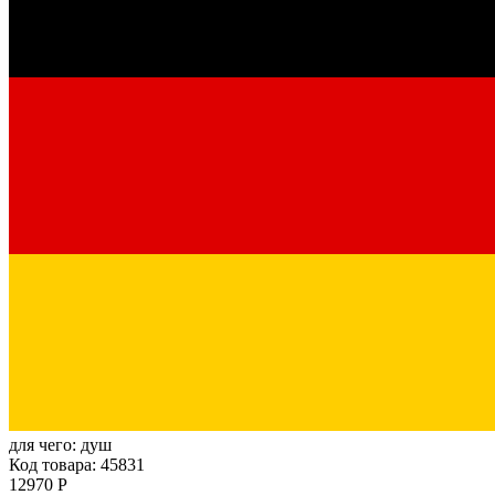
для чего:
душ
Код товара: 45831
12970 Р