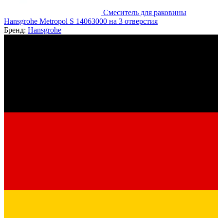
Смеситель для раковины
Hansgrohe Metropol S 14063000 на 3 отверстия
Бренд:
Hansgrohe