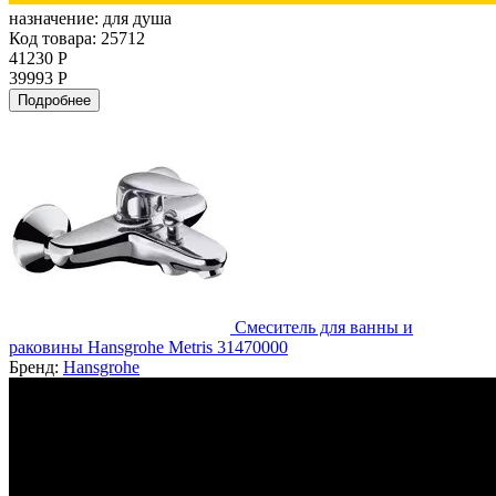
назначение:
для душа
Код товара: 25712
41230 Р
39993 Р
Подробнее
Смеситель для ванны и
раковины Hansgrohe Metris 31470000
Бренд:
Hansgrohe