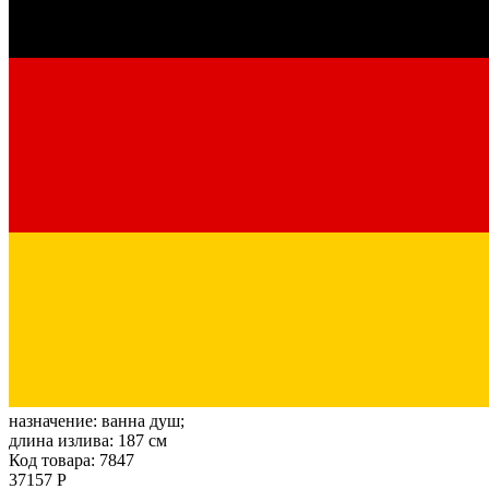
назначение:
ванна душ;
длина излива:
187 см
Код товара: 7847
37157 Р