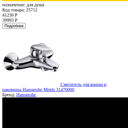
назначение:
для душа
Код товара: 25712
41230 Р
39993 Р
Подробнее
Смеситель для ванны и
раковины Hansgrohe Metris 31470000
Бренд:
Hansgrohe