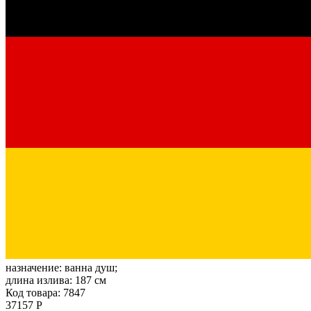
назначение:
ванна душ;
длина излива:
187 см
Код товара: 7847
37157 Р