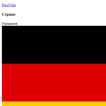
PuraVida
Страна:
Германия