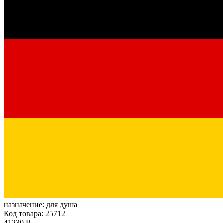
назначение:
для душа
Код товара: 25712
41230 Р