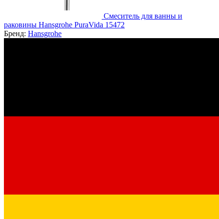
Смеситель для ванны и
раковины Hansgrohe PuraVida 15472
Бренд:
Hansgrohe