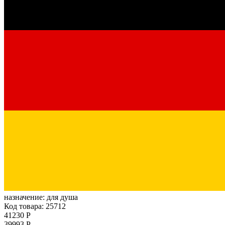
назначение:
для душа
Код товара: 25712
41230 Р
39993 Р