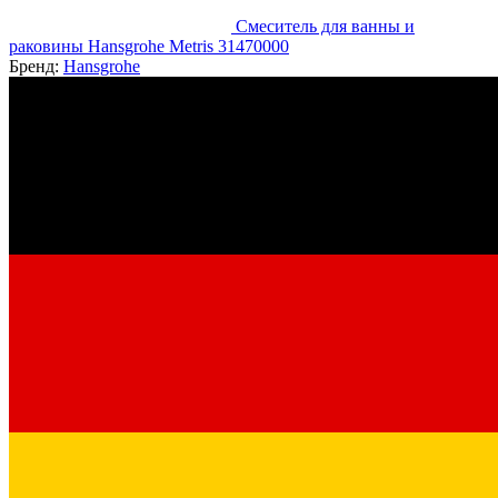
Смеситель для ванны и
раковины Hansgrohe Metris 31470000
Бренд:
Hansgrohe