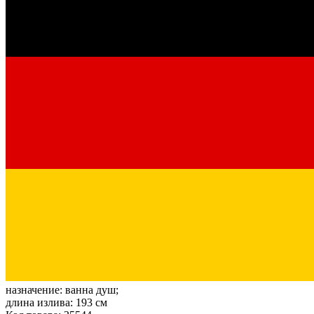
назначение:
ванна душ;
длина излива:
193 см