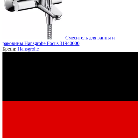
Смеситель для ванны и
раковины Hansgrohe Focus 31940000
Бренд:
Hansgrohe