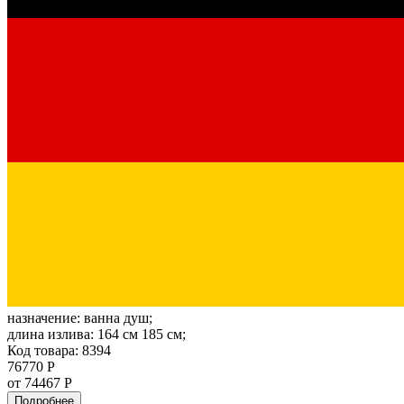
назначение:
ванна душ;
длина излива:
164 см 185 см;
Код товара: 8394
76770 Р
от 74467 Р
Подробнее