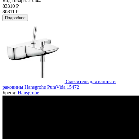
Код товара: 25544
83310 Р
80811 Р
Подробнее
Смеситель для ванны и
раковины Hansgrohe PuraVida 15472
Бренд:
Hansgrohe