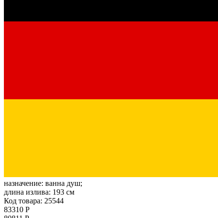
назначение:
ванна душ;
длина излива:
193 см
Код товара: 25544
83310 Р