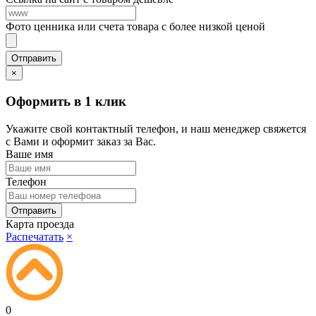
Фото ценника или счета товара с более низкой ценой
×
Оформить в 1 клик
Укажите свой контактный телефон, и наш менеджер свяжется
с Вами и оформит заказ за Вас.
Ваше имя
Телефон
Карта проезда
Распечатать
×
0