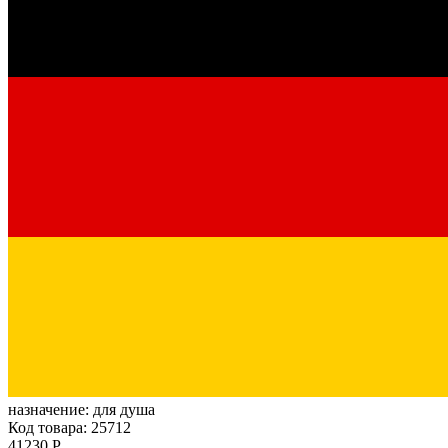
назначение:
для душа
Код товара: 25712
41230 Р