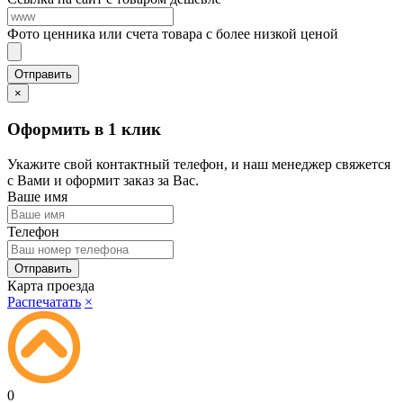
Фото ценника или счета товара с более низкой ценой
×
Оформить в 1 клик
Укажите свой контактный телефон, и наш менеджер свяжется
с Вами и оформит заказ за Вас.
Ваше имя
Телефон
Карта проезда
Распечатать
×
0