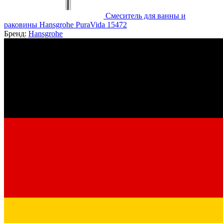
Смеситель для ванны и
раковины Hansgrohe PuraVida 15472
Бренд:
Hansgrohe