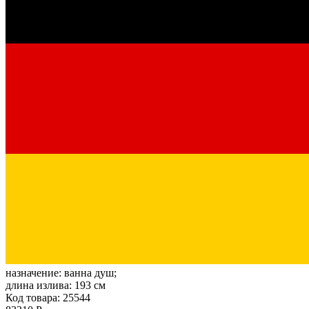
назначение:
ванна душ;
длина излива:
193 см
Код товара: 25544