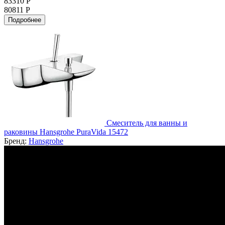
83310 Р
80811 Р
Подробнее
Смеситель для ванны и
раковины Hansgrohe PuraVida 15472
Бренд:
Hansgrohe