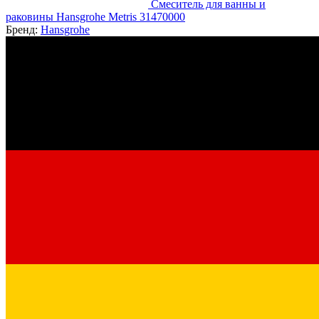
Смеситель для ванны и
раковины Hansgrohe Metris 31470000
Бренд:
Hansgrohe