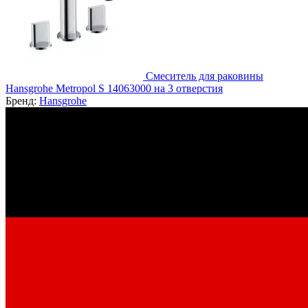
Смеситель для раковины
Hansgrohe Metropol S 14063000 на 3 отверстия
Бренд:
Hansgrohe