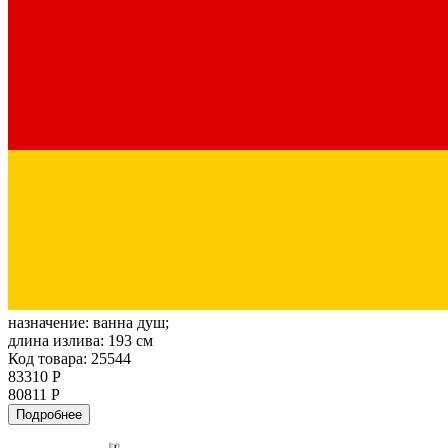
назначение:
ванна душ;
длина излива:
193 см
Код товара: 25544
83310 Р
80811 Р
Подробнее