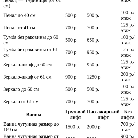
пенал) — 4 единицы (от 61
этаж
см)
100 р./
Пенал до 40 см
500 р.
500 р.
этаж
125 р./
Пенал от 41 см
700 р.
700 р.
этаж
Тумба без раковины до 60
100 р./
500 р.
650 р.
см
этаж
Тумба без раковины от 61
125 р./
700 р.
950 р.
см
этаж
125 р./
Зеркало-шкаф до 60 см
700 р.
950 р.
этаж
200 р./
Зеркало-шкаф от 61 см
900 р.
1250 р.
этаж
100 р./
Зеркало до 60 см
500 р.
500 р.
этаж
125 р./
Зеркало от 61 см
700 р.
700 р.
этаж
Грузовой
Пассажирский
Без
Ванны
лифт
лифт
лифта
Ванна чугунная размер до
700 р./
1500 р.
2000 р.
169 см
этаж
Ванна чугунная размер от
900 р./