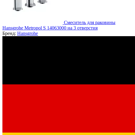
Смеситель для раковины
Hansgrohe Metropol S 14063000 на 3 отверстия
Бренд:
Hansgrohe