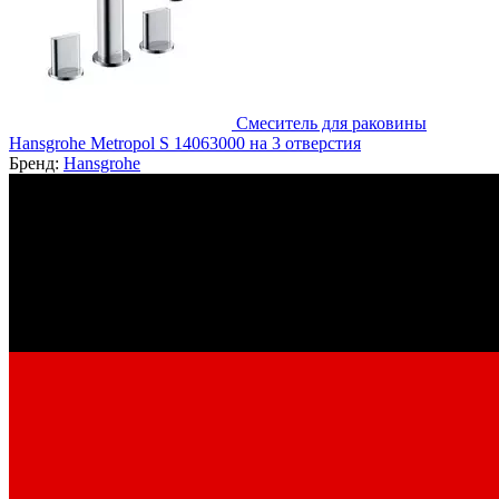
Смеситель для раковины
Hansgrohe Metropol S 14063000 на 3 отверстия
Бренд:
Hansgrohe