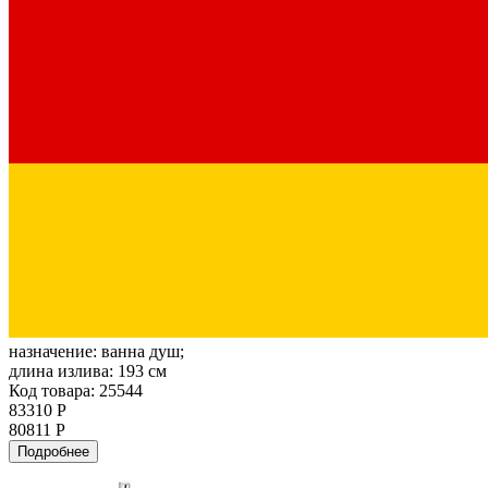
назначение:
ванна душ;
длина излива:
193 см
Код товара: 25544
83310 Р
80811 Р
Подробнее