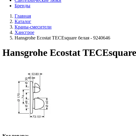
Сантехнические люки
Бренды
Главная
Каталог
Краны-смесители
Хансгрое
Hansgrohe Ecostat TECEsquare белая - 9240646
Hansgrohe Ecostat TECEsquare
Код товара: