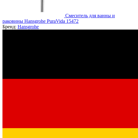
Смеситель для ванны и
раковины Hansgrohe PuraVida 15472
Бренд:
Hansgrohe