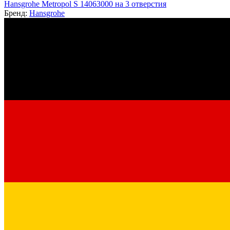
Hansgrohe Metropol S 14063000 на 3 отверстия
Бренд:
Hansgrohe