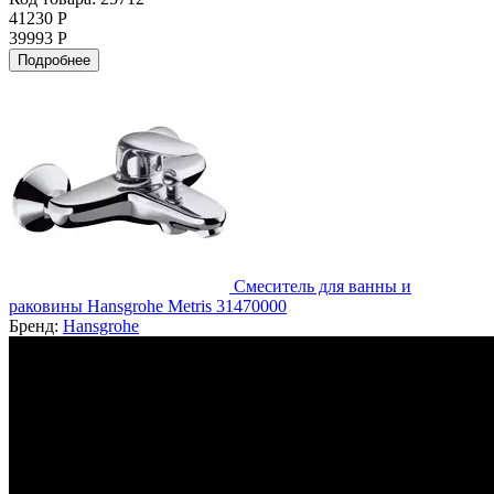
41230 Р
39993 Р
Подробнее
Смеситель для ванны и
раковины Hansgrohe Metris 31470000
Бренд:
Hansgrohe