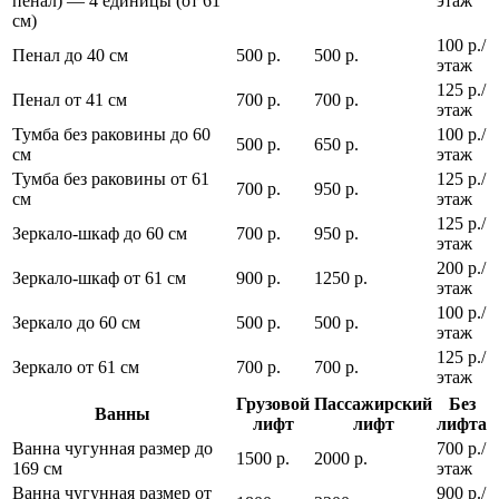
пенал) — 4 единицы (от 61
этаж
см)
100 р./
Пенал до 40 см
500 р.
500 р.
этаж
125 р./
Пенал от 41 см
700 р.
700 р.
этаж
Тумба без раковины до 60
100 р./
500 р.
650 р.
см
этаж
Тумба без раковины от 61
125 р./
700 р.
950 р.
см
этаж
125 р./
Зеркало-шкаф до 60 см
700 р.
950 р.
этаж
200 р./
Зеркало-шкаф от 61 см
900 р.
1250 р.
этаж
100 р./
Зеркало до 60 см
500 р.
500 р.
этаж
125 р./
Зеркало от 61 см
700 р.
700 р.
этаж
Грузовой
Пассажирский
Без
Ванны
лифт
лифт
лифта
Ванна чугунная размер до
700 р./
1500 р.
2000 р.
169 см
этаж
Ванна чугунная размер от
900 р./