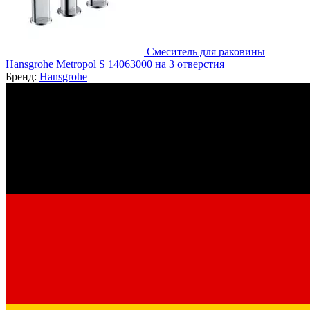
Смеситель для раковины
Hansgrohe Metropol S 14063000 на 3 отверстия
Бренд:
Hansgrohe