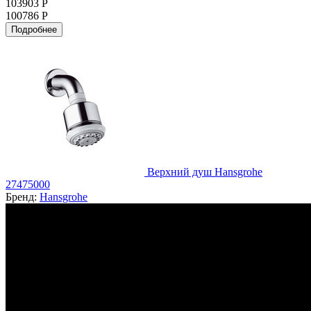
103903 Р
100786 Р
Подробнее
Верхний душ Hansgrohe
27475000
Бренд:
Hansgrohe