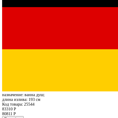
назначение:
ванна душ;
длина излива:
193 см
Код товара: 25544
83310 Р
80811 Р