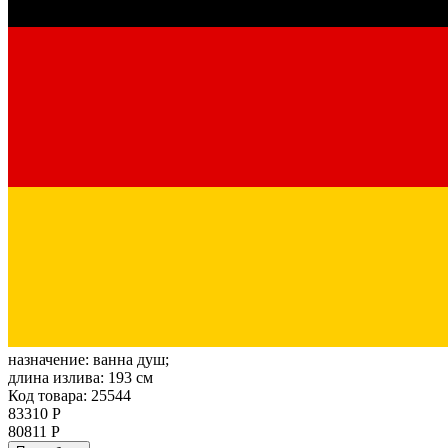
назначение:
ванна душ;
длина излива:
193 см
Код товара: 25544
83310 Р
80811 Р