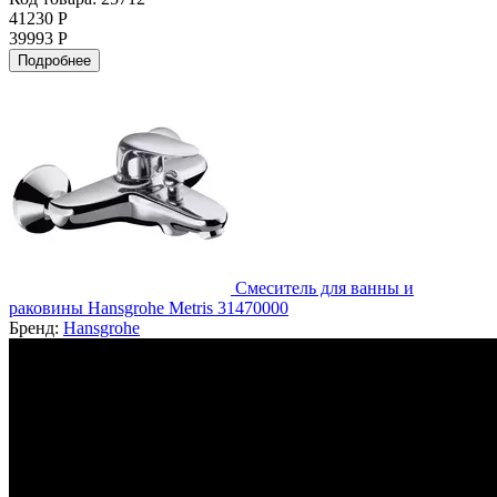
41230 Р
39993 Р
Подробнее
Смеситель для ванны и
раковины Hansgrohe Metris 31470000
Бренд:
Hansgrohe