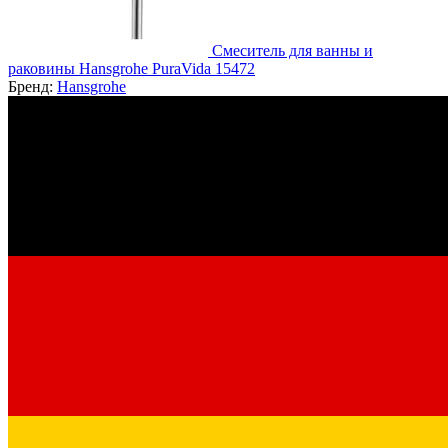
Смеситель для ванны и
раковины Hansgrohe PuraVida 15472
Бренд:
Hansgrohe