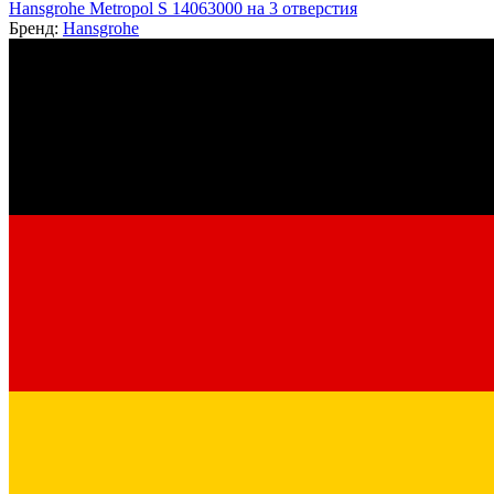
Hansgrohe Metropol S 14063000 на 3 отверстия
Бренд:
Hansgrohe