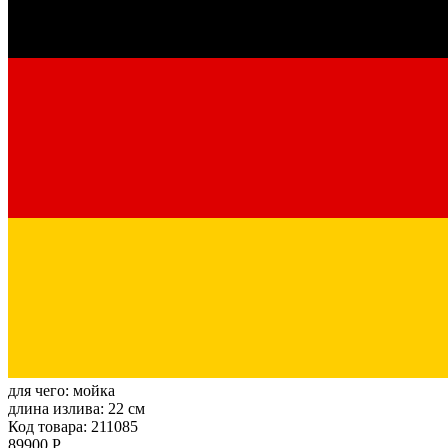
для чего:
мойка
длина излива:
22 см
Код товара: 211085
89900 Р