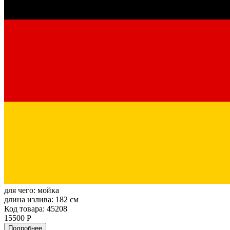
для чего:
мойка
длина излива:
182 см
Код товара: 45208
15500 Р
Подробнее