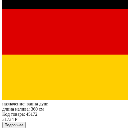
назначение:
ванна душ;
длина излива:
360 см
Код товара: 45172
31734 Р
Подробнее