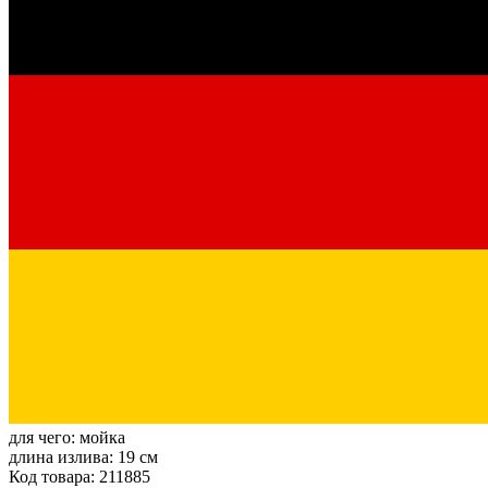
для чего:
мойка
длина излива:
19 см
Код товара: 211885