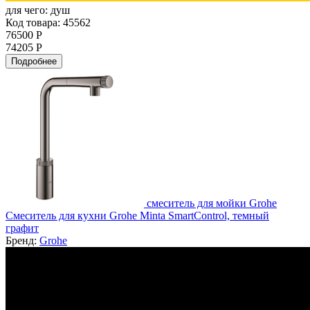
для чего:
душ
Код товара: 45562
76500 Р
74205 Р
Подробнее
смеситель для мойки Grohe
Смеситель для кухни Grohe Minta SmartControl, темный
графит
Бренд:
Grohe