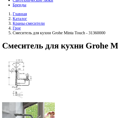
Сантехнические люки
Бренды
Главная
Каталог
Краны-смесители
Грое
Смеситель для кухни Grohe Minta Touch - 31360000
Смеситель для кухни Grohe Mi