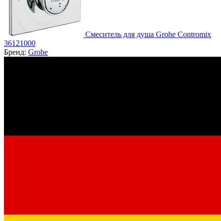
Смеситель для душа Grohe Contromix
36121000
Бренд:
Grohe