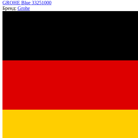
GROHE Blue 33251000
Бренд:
Grohe